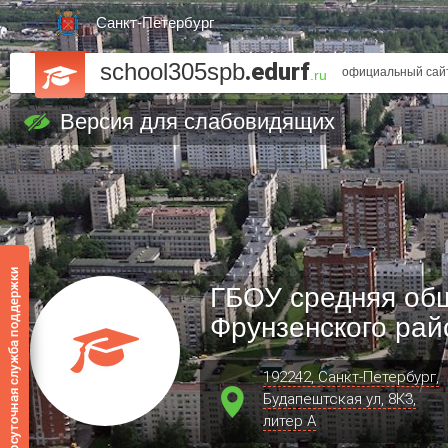
Санкт-Петербург
school305spb
.edurf
официальный сайт
.ru
Версия для слабовидящих
ГБОУ средняя об
Фрунзенского рай
192242, Санкт-Петербург,
Будапештская ул, 8К3,
литер А