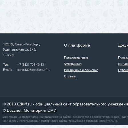
192242, Санкт-Петербург,
О платформе
Доку
Будапештская ул, 8К3,
литер А
Предназначение
Польз
Функционал
согла
Тел.:
+7 (812) 705-46-43
Email:
school305spb@edurf.ru
Инструкция и обучение
Публи
Отзывы
© 2013 Edurf.ru - официальный сайт образовательного учрежден
© Buzznet: Мониторинг СМИ
Все права на материалы, находящиеся на сайте, охраняются в соответствии с законода
При любом использовании материалов сайта, письменное согласие обязательно.