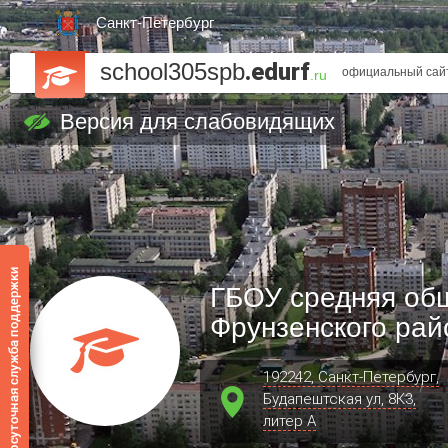
Санкт-Петербург
school305spb
.edurf
официальный сайт
.ru
Версия для слабовидящих
ГБОУ средняя об
Фрунзенского рай
192242, Санкт-Петербург,
Будапештская ул, 8К3,
литер А